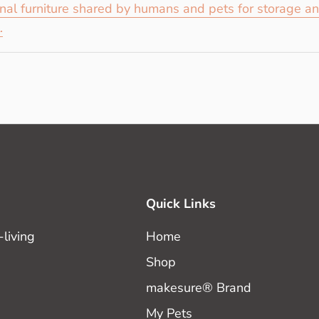
onal furniture shared by humans and pets for storage a
.
Quick Links
living
Home
Shop
makesure® Brand
My Pets