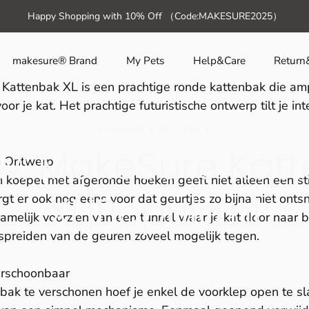
Skip
template-article" >
Happy Shopping with 10% Off （Code:MAKESURE2025）
to
content
makesure® Brand
My Pets
Help&Care
Return
attenbak XL is een prachtige ronde kattenbak die amp
 voor je kat. Het prachtige futuristische ontwerp tilt je in
JANUARY 05, 2022
w: MakeSure Kat
m Ontwerp
 koepel met afgeronde hoeken geeft niet alleen een stij
XL|Popula.nl
rgt er ook nog eens voor dat geurtjes zo bijna niet ont
namelijk voorzien van een tunnel waar je kat door naar b
spreiden van de geuren zoveel mogelijk tegen.
rschoonbaar
ak te verschonen hoef je enkel de voorklep open te sl