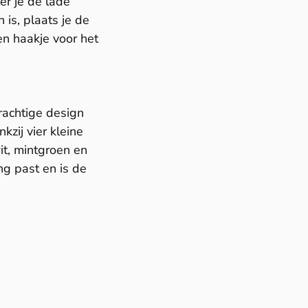
r je de lade
is, plaats je de
en haakje voor het
prachtige design
zij vier kleine
wit, mintgroen en
ng past en is de