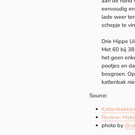
aan de hand 
eenvoudig en 
lade weer ter
schepje te vi
Drie Hippe Ui
Met 60 bij 38
het geen enke
pootjes en daa
bosgroen. Op 
kattenbak nie
Source:
Kattenbakken:
Review: Make
photo by
@ca