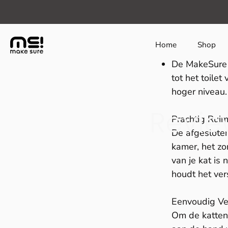
class="page-review-makesure-kattenbak-xl-popula-nl 
Home
Shop
De MakeSure K
tot het toilet
hoger niveau.
Revie
Prachtig Rui
De afgesloten
kamer, het zo
van je kat is 
houdt het ver
Eenvoudig Ve
Om de kattenb