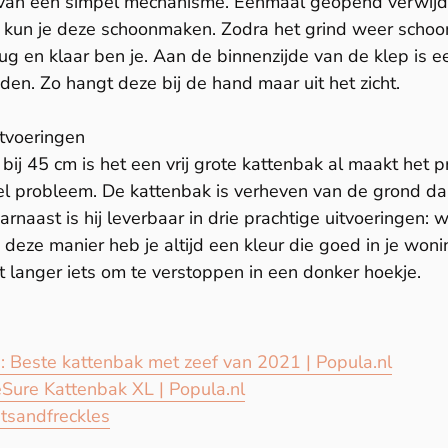
van een simpel mechanisme. Eenmaal geopend verwijde
kun je deze schoonmaken. Zodra het grind weer schoon 
ug en klaar ben je. Aan de binnenzijde van de klep is e
nden. Zo hangt deze bij de hand maar uit het zicht.
tvoeringen
 bij 45 cm is het een vrij grote kattenbak al maakt het 
l probleem. De kattenbak is verheven van de grond dank
rnaast is hij leverbaar in drie prachtige uitvoeringen: 
deze manier heb je altijd een kleur die goed in je woni
t langer iets om te verstoppen in een donker hoekje.
 Beste kattenbak met zeef van 2021 | Popula.nl
Sure Kattenbak XL | Popula.nl
tsandfreckles