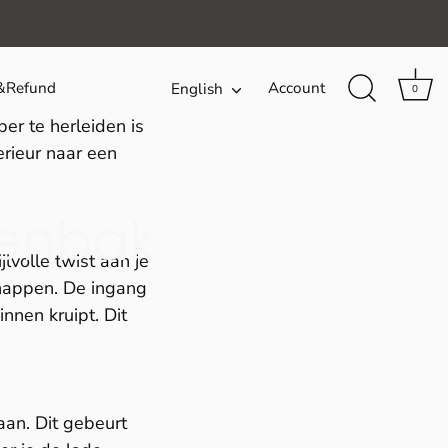
&Refund
Account
Language
English
0
er te herleiden is
terieur naar een
tenbak
lvolle twist aan je
snappen. De ingang
innen kruipt. Dit
aan. Dit gebeurt